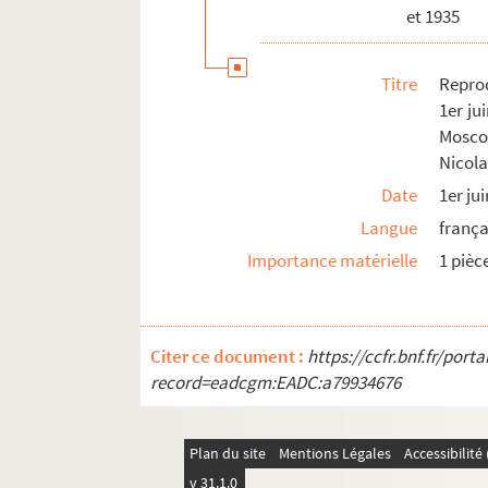
et 1935
Titre
Repro
1er ju
Mosco
Nicolas
Date
1er ju
Langue
frança
Importance matérielle
1 pièc
Citer ce document :
https://ccfr.bnf.fr/por
record=eadcgm:EADC:a79934676
Plan du site
Mentions Légales
Accessibilit
v 31.1.0