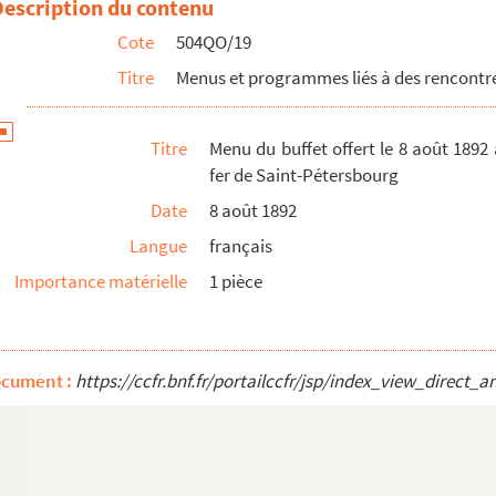
Description du contenu
Cote
504QO/19
Titre
Menus et programmes liés à des rencontre
Titre
Menu du buffet offert le 8 août 1892
anisées entre 1883 et 1935
fer de Saint-Pétersbourg
Date
8 août 1892
Langue
français
ongrés international des chemins de fer de Sai...
Importance matérielle
1 pièce
ouronnement et du sacre de l’Empereur Nicolas I...
ion du couronnement et du sacre de l’Empereur Ni...
t le 1er juin 1896 par les gardes russes aux of...
ocument :
https://ccfr.bnf.fr/portailccfr/jsp/index_view_dire
souverains espagnols
juin 1907 au Grand Hôtel de Stockholm