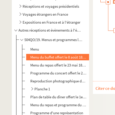
Réceptions et voyages présidentiels
Voyages étrangers en France
Expositions en France et à l'étranger
Autres réceptions et évènements à l'étranger
504QO/19. Menus et programmes liés à des rencontres org
Menu
Menu du buffet offert le 8 août 1892 à l'occasion du C
Menu du repas offert le 23 mai 1896 à l'occasion du c
Programme du concert offert le 23 mai 1896 à l'occas
Reproduction photographique du menu du déjeuner offer
Citer ce d
Planche 1
Plan de table du dîner offert le 1er juin 1906 par les 
Menu du repas et programme du concert offerts le 6 
Programme d'une représentation