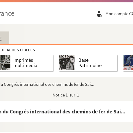
rance
Mon compte C
E
CHERCHES CIBLÉES
Imprimés
Base
multimédia
Patrimoine
du Congrés international des chemins de fer de Sai...
Notice
1 sur 1
n du Congrés international des chemins de fer de Sai...