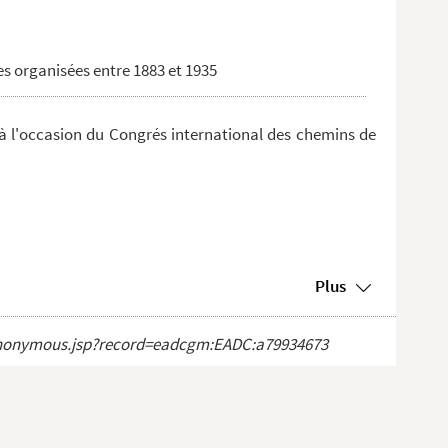
s organisées entre 1883 et 1935
 à l'occasion du Congrés international des chemins de
Plus
ct_anonymous.jsp?record=eadcgm:EADC:a79934673