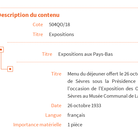
Description du contenu
Cote
504QO/18
Titre
Expositions
Titre
Expositions aux Pays-Bas
Titre
Menu du déjeuner offert le 26 oc
de Sèvres sous la Présidence
istre du Commerce par les exposants français à l'oc...
l'occasion de l'Exposition des
rt au Président de la Section française à l'Expos...
Sèvres au Musée Communal de La
de l'Exposition d'Amsterdam (1883)
Date
26 octobre 1933
a Corvette le Coligny en présence de Monsieur Mouth...
Langue
français
ndustrie à l'occasion de l'ouverture de l'Exposi...
Importance matérielle
1 pièce
'Exposition d'Amsterdam (1895)