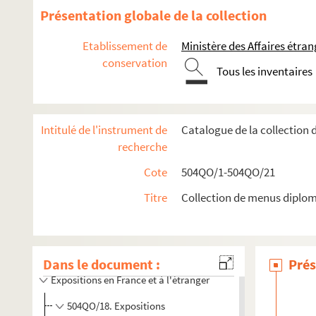
Présentation globale de la collection
Etablissement de
Ministère des Affaires étra
conservation
Tous les inventaires
Intitulé de l'instrument de
Catalogue de la collection
recherche
Cote
504QO/1-504QO/21
Réceptions données par ou pour les Représentations diplom
Titre
Collection de menus diplom
Réceptions données par le ministère des Affaires étrangère
Réceptions et voyages présidentiels
Voyages étrangers en France
Dans le document :
Prés
Expositions en France et à l'étranger
504QO/18. Expositions