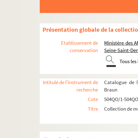
Présentation globale de la collecti
Etablissement de
Ministère des A
conservation
Seine-Saint-Den
Tous les
Intitulé de l'instrument de
Catalogue de l
recherche
Braun
Cote
504QO/1-504QO
Titre
Collection de m
Réceptions données par ou pour les Représent