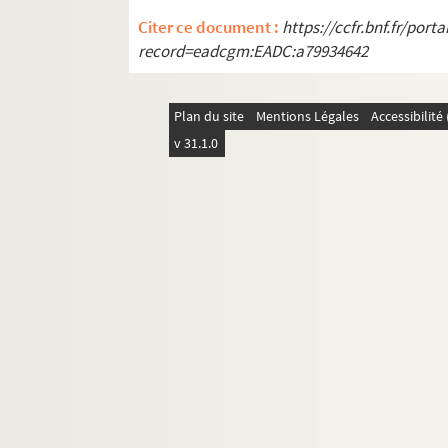
Citer ce document :
https://ccfr.bnf.fr/por
record=eadcgm:EADC:a79934642
Plan du site
Mentions Légales
Accessibilit
v 31.1.0