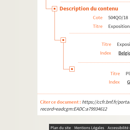
Description du contenu
Cote
504QO/18
Titre
Exposition
Titre
Exposi
Index
Belgi
Titre
P
Index
G
Citer ce document :
https://ccfr.bnf.fr/por
record=eadcgm:EADC:a79934612
Plan du site
Mentions Légales
Accessibilit