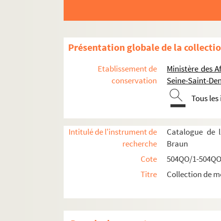
Réceptions données par ou pour les Représent
Présentation globale de la collecti
Réceptions données par le ministère des Affa
Etablissement de
Ministère des A
Réceptions et voyages présidentiels
conservation
Seine-Saint-Den
Voyages étrangers en France
Tous les
Expositions en France et à l'étranger
504QO/18. Expositions
Intitulé de l'instrument de
Catalogue de l
Comité français des expositions
recherche
Braun
Exposition en Autriche
Cote
504QO/1-504QO
Expositions en Belgique
Titre
Collection de m
Menu du banquet offert le 2 mars 18
Planche 5