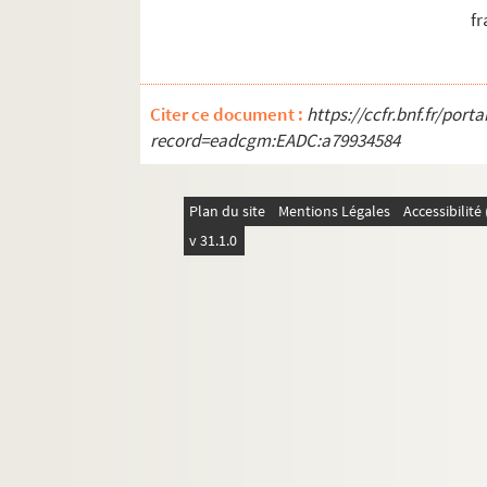
fr
Citer ce document :
https://ccfr.bnf.fr/por
record=eadcgm:EADC:a79934584
Plan du site
Mentions Légales
Accessibilit
v 31.1.0