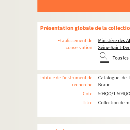
Carton d'invitation au banquet offer
Programme de la réception des maires
Menu du banquet offert le 6 avril 19
Présentation globale de la collecti
Menu du banquet offert le 20 mars 19
Etablissement de
Ministère des A
Menu du banquet offert le 20 mars 19
conservation
Seine-Saint-Den
Menu du banquet et programme du con
Tous les
Planche 1
Menu du banquet et programme du con
Intitulé de l'instrument de
Catalogue de l
Menu du banquet et programme du conc
recherche
Braun
Menu du banquet et programme du con
Cote
504QO/1-504QO
Plan de table du déjeuner offert le 1
Titre
Collection de m
Planche 2
Invitation au banquet offert le 18 m
Planche 3