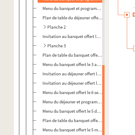
Menu du banquet et programme du concert offerts 
Plan de table du déjeuner offert le 16 octobre 190
Planche 2
Invitation au banquet offert le 18 mars 1910 à la 
Planche 3
Plan de table du banquet offert le 18 mars 1910 par
Menu du banquet offert le 3 août 1910 par la sectio
Invitation au déjeuner offert le 14 juin 1911 en l'
Invitation au déjeuner offert le 14 juin 1911 en l'
Menu du banquet offert le 6 septembre 1911 par le 
Menu du déjeuner et programme du concert offerts 
Menu du banquet offert le 5 décembre 1912 en l'ho
Plan de table du banquet offert le 5 mars 1913 pré
Menu du banquet offert le 5 mai 1913 par la secti