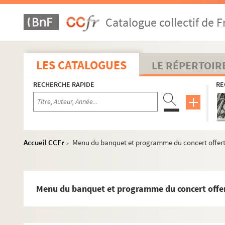
Catalogue collectif de F
LES CATALOGUES
LE RÉPERTOIR
RECHERCHE RAPIDE
RE
Accueil CCFr
Menu du banquet et programme du concert offerts l
Réceptions données par ou pour les Représentations diplom
>
Réceptions données par le ministère des Affaires étrangère
Réceptions et voyages présidentiels
Menu du banquet et programme du concert offerts
Voyages étrangers en France
Expositions en France et à l'étranger
504QO/18. Expositions