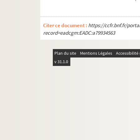
Citer ce document :
https://ccfr.bnf.fr/por
record=eadcgm:EADC:a79934563
Plan du site
Mentions Légales
Accessibilit
v 31.1.0