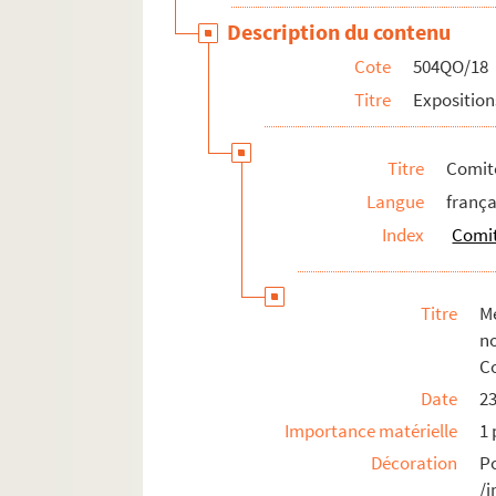
Expositions aux Pays-Bas
Description du contenu
Autres expositions
Cote
504QO/18
Titre
Exposition
Autres réceptions et évènements à l'étranger
Pièces isolées
Titre
Comité
Langue
frança
Index
Comit
Titre
M
n
Co
Date
2
Importance matérielle
1 
Décoration
P
/i