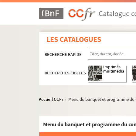
Catalogue co
LES CATALOGUES
RECHERCHE RAPIDE
Imprimés
multimédia
RECHERCHES CIBLÉES
Accueil CCFr
Menu du banquet et programme du con
>
Réceptions données par ou pour les Représent
Réceptions données par le ministère des Affa