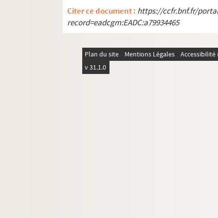
Citer ce document :
https://ccfr.bnf.fr/por
record=eadcgm:EADC:a79934465
Plan du site
Mentions Légales
Accessibilit
v 31.1.0