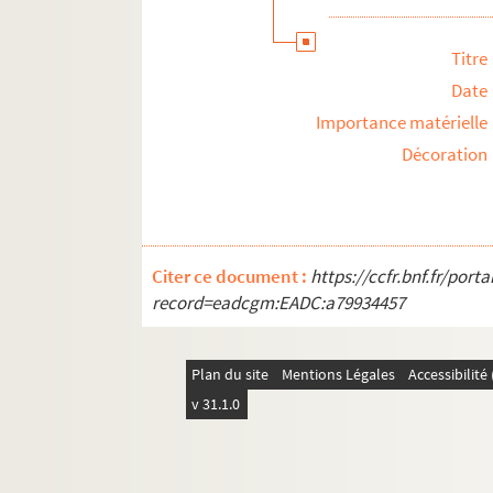
Titre
Date
Importance matérielle
Décoration
Citer ce document :
https://ccfr.bnf.fr/por
record=eadcgm:EADC:a79934457
Plan du site
Mentions Légales
Accessibilit
v 31.1.0