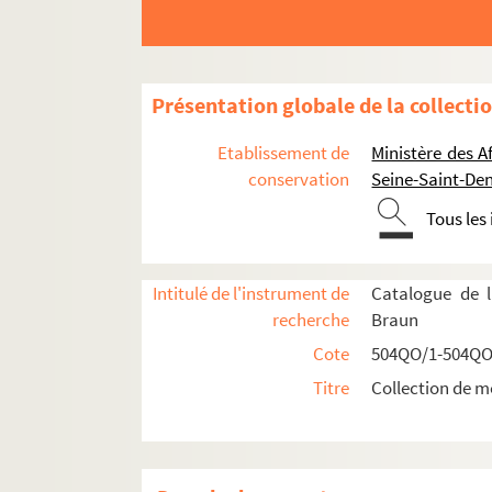
Présentation globale de la collecti
Etablissement de
Ministère des A
conservation
Seine-Saint-Den
Tous les
Réceptions données par ou pour les Représent
Réceptions données par le ministère des Affa
Intitulé de l'instrument de
Catalogue de l
Réceptions et voyages présidentiels
recherche
Braun
Voyages étrangers en France
Cote
504QO/1-504QO
504QO/14. Shah de Perse, escadre russe, 
Titre
Collection de m
504QO/15. Souverains espagnols, roi de B
504QO/16. Président des Etats-Unis, roi d'
504QO/17. Bey de Tunis, Grand duc de Russie