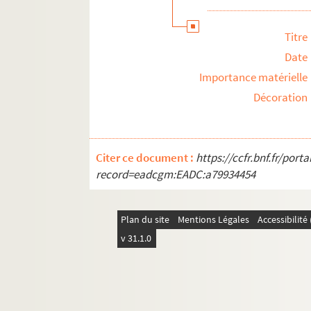
Titre
Date
Importance matérielle
Décoration
Citer ce document :
https://ccfr.bnf.fr/por
record=eadcgm:EADC:a79934454
Plan du site
Mentions Légales
Accessibilit
v 31.1.0