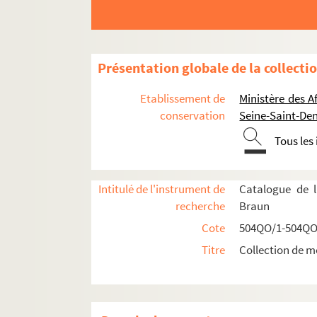
Présentation globale de la collecti
Etablissement de
Ministère des A
conservation
Seine-Saint-Den
Tous les
Réceptions données par ou pour les Représent
Réceptions données par le ministère des Affa
Intitulé de l'instrument de
Catalogue de l
Réceptions et voyages présidentiels
recherche
Braun
Voyages étrangers en France
Cote
504QO/1-504QO
504QO/14. Shah de Perse, escadre russe, 
Titre
Collection de m
504QO/15. Souverains espagnols, roi de B
504QO/16. Président des Etats-Unis, roi d'
504QO/17. Bey de Tunis, Grand duc de Russie