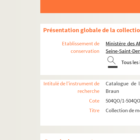
Présentation globale de la collecti
Etablissement de
Ministère des A
conservation
Seine-Saint-Den
Tous les
Réceptions données par ou pour les Représent
Réceptions données par le ministère des Affa
Intitulé de l'instrument de
Catalogue de l
Réceptions et voyages présidentiels
recherche
Braun
Voyages étrangers en France
Cote
504QO/1-504QO
504QO/14. Shah de Perse, escadre russe, 
Titre
Collection de m
504QO/15. Souverains espagnols, roi de B
504QO/16. Président des Etats-Unis, roi d'Esp
Visite du Président des Etats-Unis