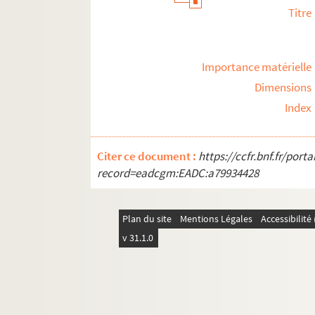
Titre
Importance matérielle
Dimensions
Index
Citer ce document :
https://ccfr.bnf.fr/por
record=eadcgm:EADC:a79934428
Plan du site
Mentions Légales
Accessibilit
v 31.1.0