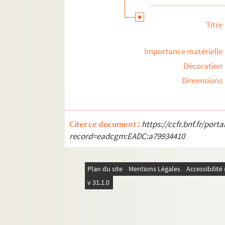
Titre
Importance matérielle
Décoration
Dimensions
Citer ce document :
https://ccfr.bnf.fr/por
record=eadcgm:EADC:a79934410
Plan du site
Mentions Légales
Accessibilit
v 31.1.0