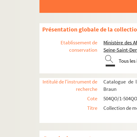
Présentation globale de la collecti
Etablissement de
Ministère des A
conservation
Seine-Saint-Den
Réceptions données par ou pour les Représent
Tous les
Réceptions données par le ministère des Affa
Réceptions et voyages présidentiels
Intitulé de l'instrument de
Catalogue de l
Voyages étrangers en France
recherche
Braun
504QO/14. Shah de Perse, escadre russe, 
Cote
504QO/1-504QO
504QO/15. Souverains espagnols, roi de B
Titre
Collection de m
504QO/16. Président des Etats-Unis, roi d'Esp
Visite du Président des Etats-Unis
Voyage du Roi d'Espagne