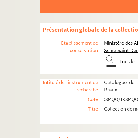
Présentation globale de la collecti
Etablissement de
Ministère des A
conservation
Seine-Saint-Den
Réceptions données par ou pour les Représent
Tous les
Réceptions données par le ministère des Affa
Réceptions et voyages présidentiels
Intitulé de l'instrument de
Catalogue de l
Voyages étrangers en France
recherche
Braun
504QO/14. Shah de Perse, escadre russe, 
Cote
504QO/1-504QO
504QO/15. Souverains espagnols, roi de B
Titre
Collection de m
504QO/16. Président des Etats-Unis, roi d'Esp
Visite du Président des Etats-Unis
Voyage du Roi d'Espagne