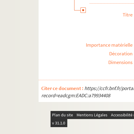
Titre
Importance matérielle
Décoration
Dimensions
Citer ce document :
https://ccfr.bnf.fr/por
record=eadcgm:EADC:a79934408
Plan du site
Mentions Légales
Accessibilit
v 31.1.0