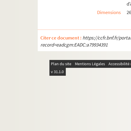
d'
Dimensions
2
Citer ce document :
https://ccfr.bnf.fr/por
record=eadcgm:EADC:a79934391
Plan du site
Mentions Légales
Accessibilit
v 31.1.0