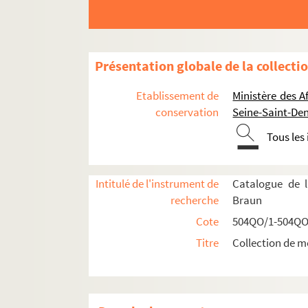
Présentation globale de la collecti
Etablissement de
Ministère des A
conservation
Seine-Saint-Den
Tous les
Intitulé de l'instrument de
Catalogue de l
recherche
Braun
Réceptions données par ou pour les Représent
Cote
504QO/1-504QO
Réceptions données par le ministère des Affa
Titre
Collection de m
Réceptions et voyages présidentiels
Voyages étrangers en France
504QO/14. Shah de Perse, escadre russe, 