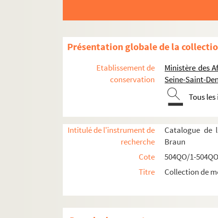
Présentation globale de la collecti
Etablissement de
Ministère des A
conservation
Seine-Saint-Den
Tous les
Réceptions données par ou pour les Représent
Réceptions données par le ministère des Affa
Intitulé de l'instrument de
Catalogue de l
Réceptions et voyages présidentiels
recherche
Braun
Voyages étrangers en France
Cote
504QO/1-504QO
504QO/14. Shah de Perse, escadre russe, 
Titre
Collection de m
504QO/15. Souverains espagnols, roi de B
504QO/16. Président des Etats-Unis, roi d'Esp
Visite du Président des Etats-Unis