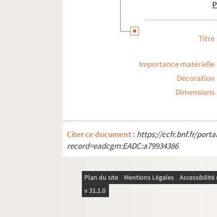
P
Titre
Importance matérielle
Décoration
Dimensions
Citer ce document :
https://ccfr.bnf.fr/por
record=eadcgm:EADC:a79934386
Plan du site
Mentions Légales
Accessibilit
v 31.1.0