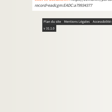
record=eadcgm:EADC:a79934377
Plan du site
Mentions Légales
Accessibilit
v 31.1.0