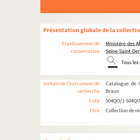
Présentation globale de la collecti
Etablissement de
Ministère des A
conservation
Seine-Saint-Den
Tous les
Réceptions données par ou pour les Représent
Réceptions données par le ministère des Affa
Intitulé de l'instrument de
Catalogue de l
Réceptions et voyages présidentiels
recherche
Braun
Voyages étrangers en France
Cote
504QO/1-504QO
504QO/14. Shah de Perse, escadre russe, 
Titre
Collection de m
504QO/15. Souverains espagnols, roi de B
504QO/16. Président des Etats-Unis, roi d'Esp
Visite du Président des Etats-Unis