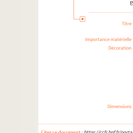
P
Titre
Importance matérielle
Décoration
Dimensions
Citer ce document :
https://ccfr.bnf.fr/por