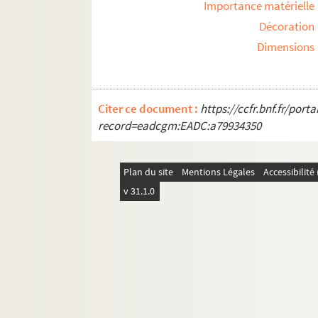
Importance matérielle
Décoration
Dimensions
Citer ce document :
https://ccfr.bnf.fr/por
record=eadcgm:EADC:a79934350
Plan du site
Mentions Légales
Accessibilit
v 31.1.0