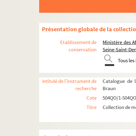
Présentation globale de la collecti
Etablissement de
Ministère des A
Réceptions données par ou pour les Représent
conservation
Seine-Saint-Den
Réceptions données par le ministère des Affa
Tous les
Réceptions et voyages présidentiels
Voyages étrangers en France
Intitulé de l'instrument de
Catalogue de l
504QO/14. Shah de Perse, escadre russe, 
recherche
Braun
504QO/15. Souverains espagnols, roi de B
Cote
504QO/1-504QO
504QO/16. Président des Etats-Unis, roi d'Esp
Titre
Collection de m
Visite du Président des Etats-Unis
Voyage du Roi d'Espagne
Visite du Roi de Bulgarie