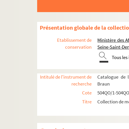
Présentation globale de la collecti
Etablissement de
Ministère des A
Réceptions données par ou pour les Représent
conservation
Seine-Saint-Den
Réceptions données par le ministère des Affa
Tous les
Réceptions et voyages présidentiels
Voyages étrangers en France
Intitulé de l'instrument de
Catalogue de l
504QO/14. Shah de Perse, escadre russe, 
recherche
Braun
504QO/15. Souverains espagnols, roi de B
Cote
504QO/1-504QO
504QO/16. Président des Etats-Unis, roi d'Esp
Titre
Collection de m
Visite du Président des Etats-Unis
Voyage du Roi d'Espagne
Visite du Roi de Bulgarie