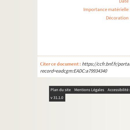
Date
Importance matérielle
Décoration
Citer ce document :
https://ccfr.bnf.fr/por
record=eadcgm:EADC:a79934340
Plan du site
Mentions Légales
Accessibilit
v 31.1.0