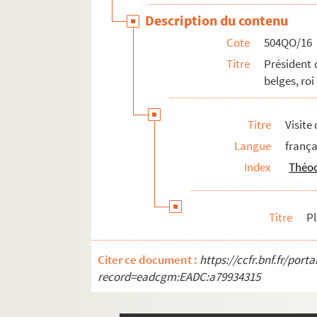
Description du contenu
Cote
504QO/16
Titre
Président 
belges, roi
Titre
Visite
Langue
frança
Index
Théod
Titre
P
Citer ce document :
https://ccfr.bnf.fr/por
record=eadcgm:EADC:a79934315