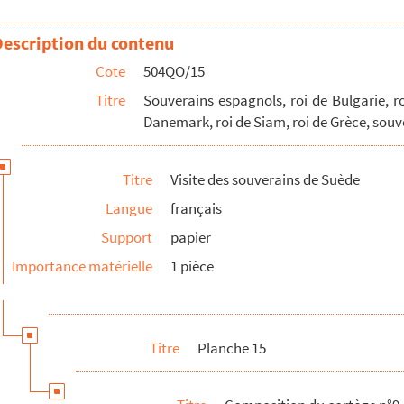
Description du contenu
Cote
504QO/15
Titre
Souverains espagnols, roi de Bulgarie, 
Danemark, roi de Siam, roi de Grèce, sou
Titre
Visite des souverains de Suède
Langue
français
Support
papier
Importance matérielle
1 pièce
au Palais de l'Élysée
tère des Affaires étrangères
Titre
Planche 15
 à l'Académie nationale de Musique