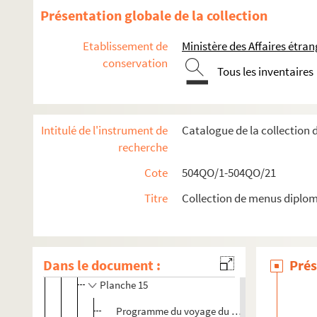
Réceptions et voyages présidentiels
Présentation globale de la collection
Voyages étrangers en France
Etablissement de
Ministère des Affaires étra
504QO/14. Shah de Perse, escadre russe, ambassadeur d
conservation
Tous les inventaires
504QO/15. Souverains espagnols, roi de Bulgarie, roi de 
Visite des souverains espagnols
Visite du roi de Bulgarie
Intitulé de l'instrument de
Catalogue de la collection
recherche
Visite du roi de Portugal
Visite des souverains de Norvège
Cote
504QO/1-504QO/21
Visite des souverains du Danemark
Titre
Collection de menus diplom
Visite du roi du Siam
Visite du souverain de Grèce
Visite des souverains de Suède
Dans le document :
Prés
Planche 15
Programme du voyage du 22 au 25 novembre 