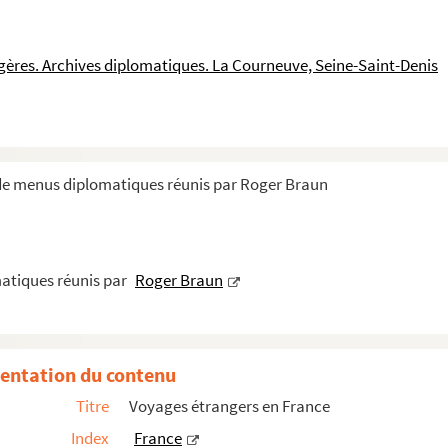
ngères. Archives diplomatiques. La Courneuve, Seine-Saint-Denis
e l'Empereur de Chine, souverains russes, roi de Portugal...
Portugal, souverains de Norvège, souverains du Danemar...
 de menus diplomatiques réunis par Roger Braun
atiques réunis par
Roger Braun
entation du contenu
Titre
Voyages étrangers en France
Index
France
1908