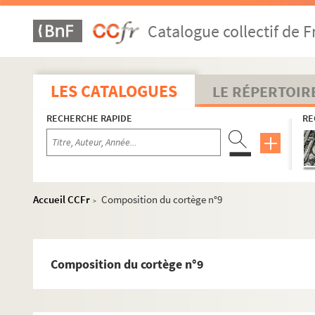
Catalogue collectif de F
LES CATALOGUES
LE RÉPERTOIR
RECHERCHE RAPIDE
RE
Accueil CCFr
Composition du cortège n°9
>
Composition du cortège n°9
Réceptions données par ou pour les Représentations diplom
Réceptions données par le ministère des Affaires étrangère