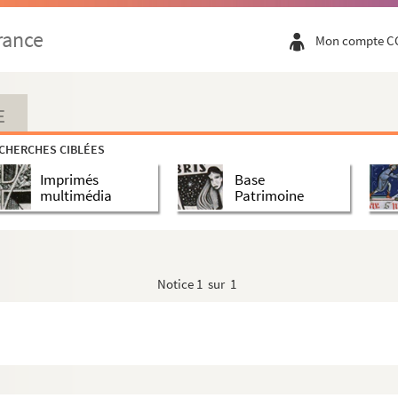
rance
Mon compte C
E
CHERCHES CIBLÉES
Imprimés
Base
multimédia
Patrimoine
Notice
1 sur 1
atiques et consulaires de France et étrangè...
s