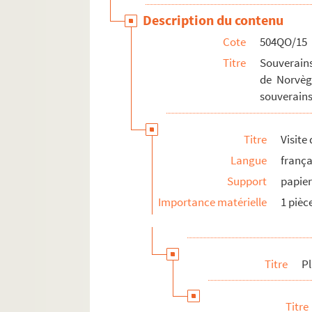
Description du contenu
Cote
504QO/15
Titre
Souverains
de Norvèg
souverain
Titre
Visite
Langue
frança
Support
papie
Importance matérielle
1 pièc
Titre
P
Titre