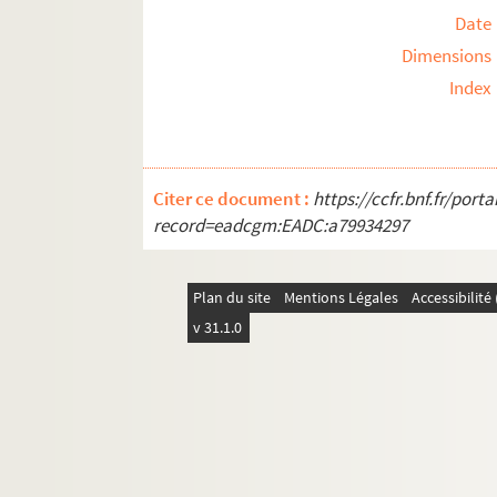
Date
Dimensions
Index
Citer ce document :
https://ccfr.bnf.fr/por
record=eadcgm:EADC:a79934297
Plan du site
Mentions Légales
Accessibilit
v 31.1.0