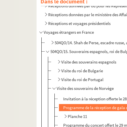
Dans le document :
Réceptions données par ou pour les Représent
Réceptions données par le ministère des Affa
Réceptions et voyages présidentiels
Voyages étrangers en France
504QO/14. Shah de Perse, escadre russe, 
504QO/15. Souverains espagnols, roi de Bul
Visite des souverains espagnols
Visite du roi de Bulgarie
Visite du roi de Portugal
Visite des souverains de Norvège
Invitation à la réception offerte le 2
Programme de la réception de gala o
Planche 11
Programme du concert offert le 29 m