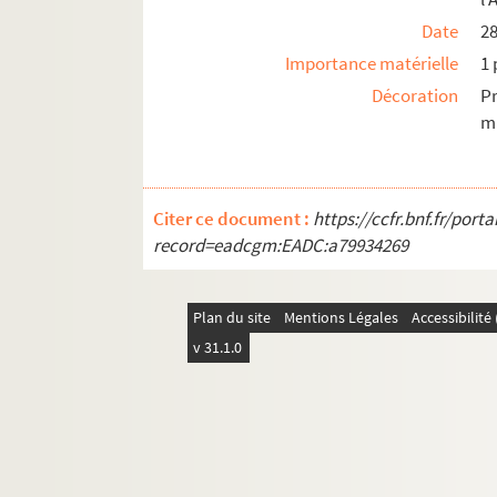
Date
2
Importance matérielle
1 
Décoration
P
mu
Citer ce document :
https://ccfr.bnf.fr/por
record=eadcgm:EADC:a79934269
Plan du site
Mentions Légales
Accessibilit
v 31.1.0