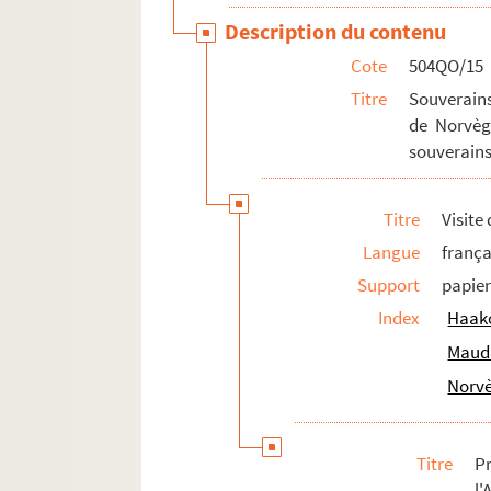
Description du contenu
Cote
504QO/15
Titre
Souverains
de Norvèg
souverain
Titre
Visite
Langue
frança
Support
papie
Index
Haako
Maud 
Norv
Titre
Pr
l