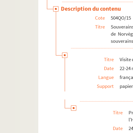
Description du contenu
Cote
504QO/15
Titre
Souverains
de Norvèg
souverain
Titre
Visite
Date
22-24
Langue
frança
Support
papie
Titre
P
l'
Date
2