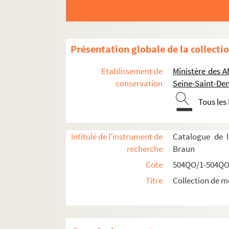
Présentation globale de la collecti
Etablissement de
Ministère des A
conservation
Seine-Saint-Den
Tous les
Intitulé de l'instrument de
Catalogue de l
recherche
Braun
Cote
504QO/1-504QO
Réceptions données par ou pour les Représent
Titre
Collection de m
Réceptions données par le ministère des Affa
Réceptions et voyages présidentiels
Voyages étrangers en France