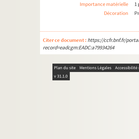
Importance matérielle
1 
Décoration
Pr
Citer ce document :
https://ccfr.bnf.fr/por
record=eadcgm:EADC:a79934264
Plan du site
Mentions Légales
Accessibilit
v 31.1.0