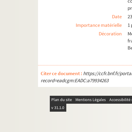
c
pr
Date
2
Importance matérielle
1 
Décoration
M
f
B
Citer ce document :
https://ccfr.bnf.fr/por
record=eadcgm:EADC:a79934263
Plan du site
Mentions Légales
Accessibilit
v 31.1.0