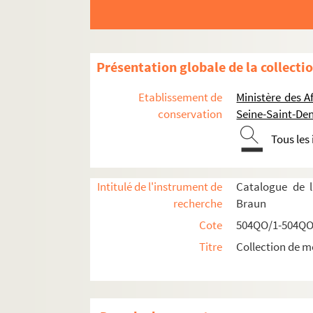
Présentation globale de la collecti
Etablissement de
Ministère des A
conservation
Seine-Saint-Den
Tous les
Intitulé de l'instrument de
Catalogue de l
recherche
Braun
Cote
504QO/1-504QO
Réceptions données par ou pour les Représent
Titre
Collection de m
Réceptions données par le ministère des Affa
Réceptions et voyages présidentiels
Voyages étrangers en France