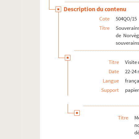
Description du contenu
Cote
504QO/15
Titre
Souverains
de Norvèg
souverain
Titre
Visite
Date
22-24
Langue
frança
Support
papie
Titre
M
n
d