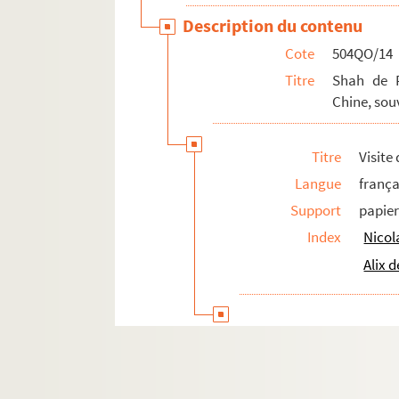
Description du contenu
Cote
504QO/14
Titre
Shah de P
Chine, souv
Titre
Visite
Langue
frança
Support
papie
Index
Nicola
Alix 