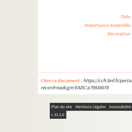
Date
Importance matérielle
Décoration
Citer ce document :
https://ccfr.bnf.fr/por
record=eadcgm:EADC:a79934078
Plan du site
Mentions Légales
Accessibilit
v 31.1.0