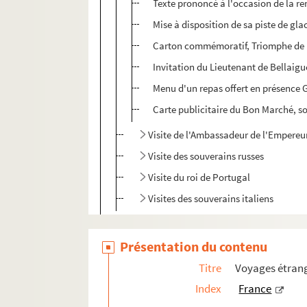
Texte prononcé à l'occasion de la re
Mise à disposition de sa piste de glac
Carton commémoratif, Triomphe de l
Invitation du Lieutenant de Bellaigu
Menu d'un repas offert en présence 
Carte publicitaire du Bon Marché, sou
Visite de l'Ambassadeur de l'Empereu
Visite des souverains russes
Visite du roi de Portugal
Visites des souverains italiens
504QO/15. Souverains espagnols, roi de B
Présentation du contenu
504QO/16. Président des Etats-Unis, roi d'
504QO/17. Bey de Tunis, Grand duc de Rus
Titre
Voyages étrang
Index
France
Expositions en France et à l'étranger