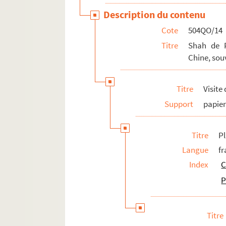
Autres réceptions et évènements à l'étranger
Description du contenu
Pièces isolées
Cote
504QO/14
Titre
Shah de P
Chine, souv
Titre
Visite
Support
papie
Titre
P
Langue
fr
Index
C
P
Titre