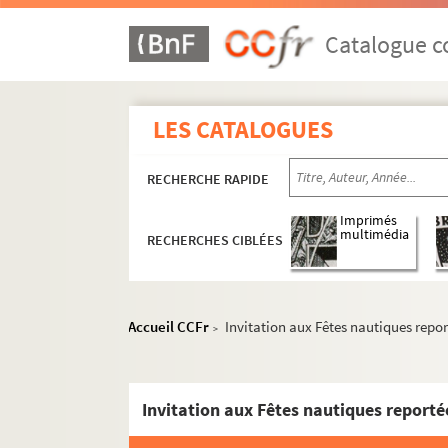
Visite du Shah de Perse
Catalogue co
Visite de l'escadre russe
Livret-programme officiel des Fêtes 
LES CATALOGUES
Programme publicitaire des Fêtes fr
Planche 4
RECHERCHE RAPIDE
Menu du déjeuner offert le 14 octobre 
Menu du déjeuner offert le 15 octobre 
Imprimés
multimédia
RECHERCHES CIBLÉES
Programme du Festival russe musical 
Programme des Fêtes franco-russes of
Planche 5
Accueil CCFr
Invitation aux Fêtes nautiques report
>
Planche 6
Planche 7
Planche 8
Planche 9