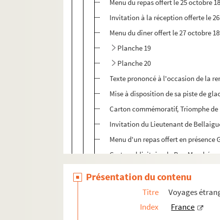
Menu du repas offert le 25 octobre 18
Invitation à la réception offerte le 
Menu du dîner offert le 27 octobre 1
Planche 19
Planche 20
Texte prononcé à l'occasion de la re
Mise à disposition de sa piste de glac
Carton commémoratif, Triomphe de l
Invitation du Lieutenant de Bellaigu
Menu d'un repas offert en présence 
Carte publicitaire du Bon Marché, sou
Visite de l'Ambassadeur de l'Empereu
Présentation du contenu
Visite des souverains russes
Titre
Voyages étrang
Visite du roi de Portugal
Index
France
Visites des souverains italiens