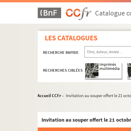
Catalogue co
Réceptions données par ou pour les Représent
Réceptions données par le ministère des Affa
LES CATALOGUES
Réceptions et voyages présidentiels
Voyages étrangers en France
RECHERCHE RAPIDE
504QO/14. Shah de Perse, escadre russe, amb
Imprimés
multimédia
RECHERCHES CIBLÉES
Visite du Shah de Perse
Visite de l'escadre russe
Livret-programme officiel des Fêtes 
Accueil CCFr
Invitation au souper offert le 21 oct
>
Programme publicitaire des Fêtes fr
Planche 4
Menu du déjeuner offert le 14 octobre 
Menu du déjeuner offert le 15 octobre 