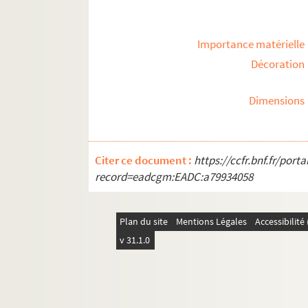
Importance matérielle
Décoration
Dimensions
Citer ce document :
https://ccfr.bnf.fr/por
record=eadcgm:EADC:a79934058
Plan du site
Mentions Légales
Accessibilit
v 31.1.0