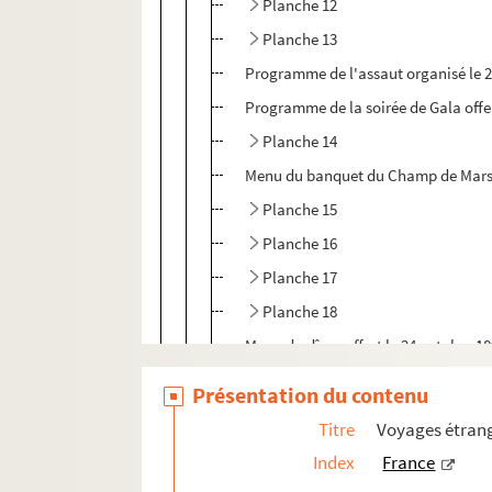
Planche 12
Planche 13
Programme de l'assaut organisé le 21
Programme de la soirée de Gala offer
Planche 14
Menu du banquet du Champ de Mars of
Planche 15
Planche 16
Planche 17
Planche 18
Menu du dîner offert le 24 octobre 18
Article de presse au sujet de la repr
Présentation du contenu
Menu du repas offert le 25 octobre 18
Titre
Voyages étrang
Invitation à la réception offerte le 
Index
France
Menu du dîner offert le 27 octobre 1