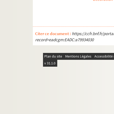
504QO/17. Bey de Tunis, Grand duc de Rus
Expositions en France et à l'étranger
Autres réceptions et évènements à l'étranger
Pièces isolées
Citer ce document :
https://ccfr.bnf.fr/por
record=eadcgm:EADC:a79934030
Plan du site
Mentions Légales
Accessibilit
v 31.1.0