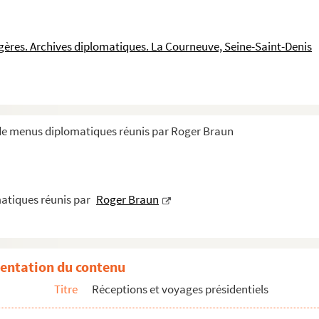
ngères. Archives diplomatiques. La Courneuve, Seine-Saint-Denis
 de menus diplomatiques réunis par Roger Braun
atiques réunis par
Roger Braun
entation du contenu
atiques et consulaires de France et étrangè...
Titre
Réceptions et voyages présidentiels
s