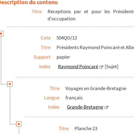
Description du contenu
Titre
Réceptions par et pour les Président
d'occupation
er, à l'étranger et en zone d'occupation
Cote
504QO/13
Titre
Présidents Raymond Poincaré et Albe
brun
Support
papier
Index
Raymond Poincaré
[Sujet]
Titre
Voyages en Grande-Bretagne
Langue
français
Index
Grande-Bretagne
Titre
Planche 23
des 9-10 novembre 1919 par les Chemins de fer du Nord