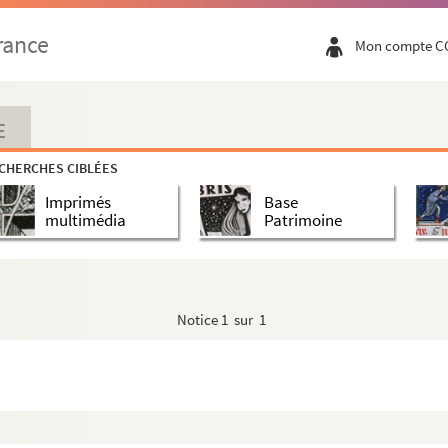
rance
Mon compte C
E
CHERCHES CIBLÉES
Imprimés
Base
multimédia
Patrimoine
Notice
1 sur 1