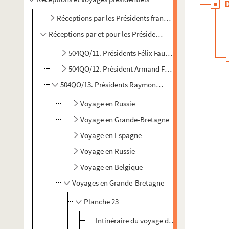
Réceptions par les Présidents français en France
Réceptions par et pour les Présidents français en outre-m
504QO/11. Présidents Félix Faure, Emile Loubet
504QO/12. Président Armand Fallières
504QO/13. Présidents Raymond Poincaré et Albert Le
Voyage en Russie
Voyage en Grande-Bretagne
Voyage en Espagne
Voyage en Russie
Voyage en Belgique
Voyages en Grande-Bretagne
Planche 23
Intinéraire du voyage de Paris à Londres 