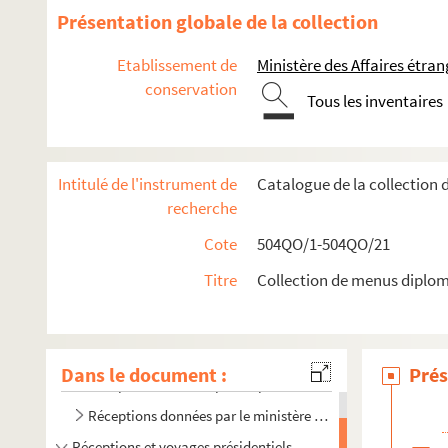
Présentation globale de la collection
Etablissement de
Ministère des Affaires étra
conservation
Tous les inventaires
Intitulé de l'instrument de
Catalogue de la collection
recherche
Cote
504QO/1-504QO/21
Titre
Collection de menus diplom
Dans le document :
Prés
Réceptions données par ou pour les Représentations diplom
Réceptions données par le ministère des Affaires étrangère
Réceptions et voyages présidentiels