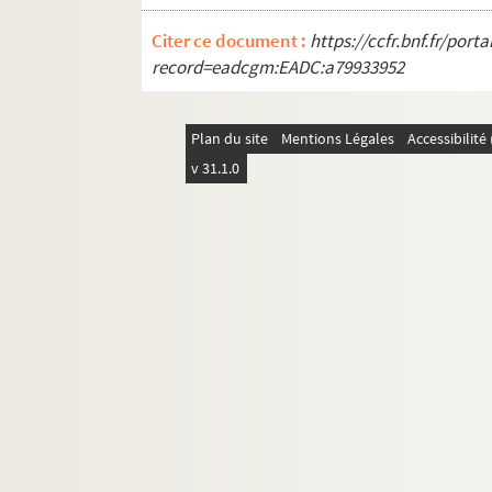
Citer ce document :
https://ccfr.bnf.fr/por
record=eadcgm:EADC:a79933952
Plan du site
Mentions Légales
Accessibilit
v 31.1.0