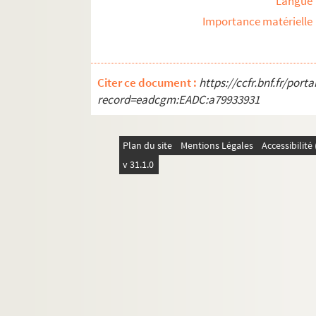
Langue
Importance matérielle
Citer ce document :
https://ccfr.bnf.fr/por
record=eadcgm:EADC:a79933931
Plan du site
Mentions Légales
Accessibilit
v 31.1.0