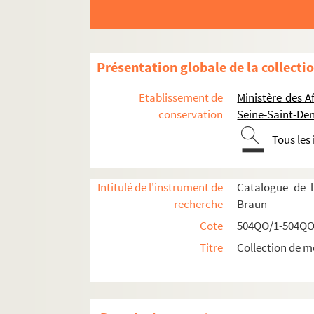
Présentation globale de la collecti
Etablissement de
Ministère des A
conservation
Seine-Saint-Den
Tous les
Intitulé de l'instrument de
Catalogue de l
Réceptions données par ou pour les Représent
recherche
Braun
Réceptions données par le ministère des Affa
Cote
504QO/1-504QO
Réceptions et voyages présidentiels
Titre
Collection de m
Réceptions par les Présidents français en
Réceptions par et pour les Présidents frança