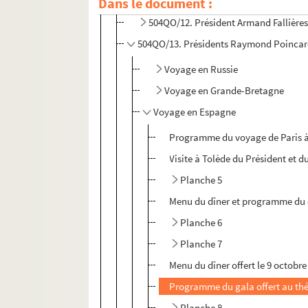
Dans le document :
504QO/11. Présidents Félix Faure, Em
504QO/12. Président Armand Fallière
504QO/13. Présidents Raymond Poincaré
Voyage en Russie
Voyage en Grande-Bretagne
Voyage en Espagne
Programme du voyage de Paris à l
Visite à Tolède du Président et 
Planche 5
Menu du dîner et programme du c
Planche 6
Planche 7
Menu du dîner offert le 9 octobre
Programme du gala offert au thé
Planche 8