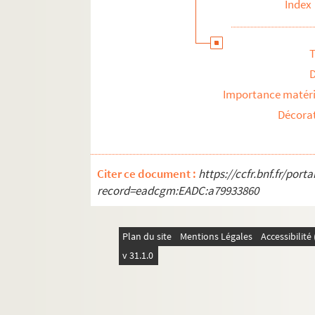
Index
T
Importance matéri
Décora
Citer ce document :
https://ccfr.bnf.fr/por
record=eadcgm:EADC:a79933860
Plan du site
Mentions Légales
Accessibilit
v 31.1.0