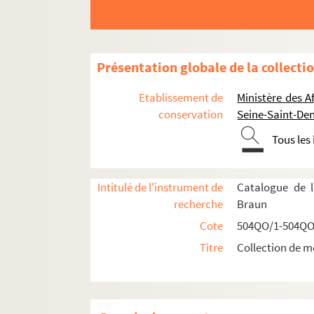
Présentation globale de la collecti
Etablissement de
Ministère des A
conservation
Seine-Saint-Den
Tous les
Intitulé de l'instrument de
Catalogue de l
recherche
Braun
Réceptions données par ou pour les Représent
Cote
504QO/1-504QO
Réceptions données par le ministère des Affa
Titre
Collection de m
Réceptions et voyages présidentiels
Réceptions par les Présidents français en
Réceptions par et pour les Présidents frança