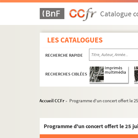
Catalogue co
LES CATALOGUES
RECHERCHE RAPIDE
Réceptions données par ou pour les Représent
Imprimés
multimédia
RECHERCHES CIBLÉES
Réceptions données par le ministère des Affa
Réceptions et voyages présidentiels
Réceptions par les Présidents français en
Accueil CCFr
Programme d'un concert offert le 25 
>
Réceptions par et pour les Présidents frança
504QO/11. Présidents Félix Faure, Em
Programme d'un concert offert le 25 ju
504QO/12. Président Armand Fallières