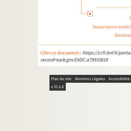
T
Importance matéri
Dimens
Citer ce document :
https://ccfr.bnf.fr/por
record=eadcgm:EADC:a79933818
Plan du site
Mentions Légales
Accessibilit
v 31.1.0