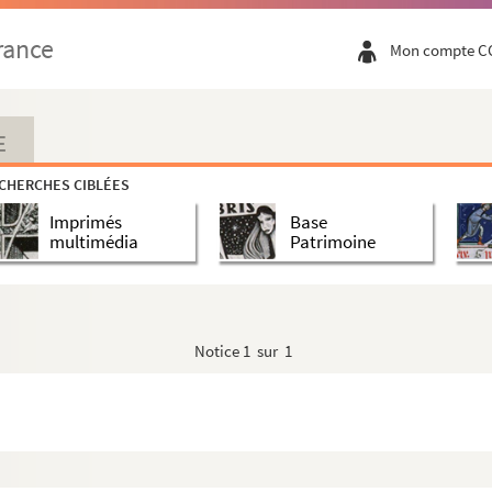
rance
Mon compte C
E
atiques et consulaires de France et étrangè...
CHERCHES CIBLÉES
s
Imprimés
Base
multimédia
Patrimoine
er, à l'étranger et en zone d'occupation
Notice
1 sur 1
encontre avec le Tsar en rade de Revel