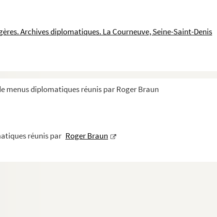
nkerque par la Compagnie du Chemin de Fer du Nord
d du cuirassé Vérité
ngères. Archives diplomatiques. La Courneuve, Seine-Saint-Denis
 de menus diplomatiques réunis par Roger Braun
la Légation de France à Copenhague
gation de France à Stockholm en l'honneur des journal...
atiques réunis par
Roger Braun
1908
8
1908