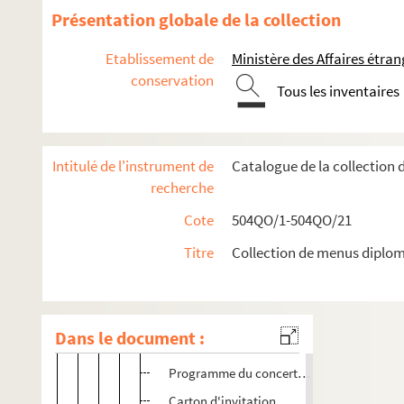
Programme du voyage du 18 juillet 1908 à Du
Présentation globale de la collection
Menu du dîner offert le du 19 juillet 1908 à bor
Etablissement de
Ministère des Affaires étra
Déroulé du séjour du Président à Copenhague
conservation
Planche 9
Tous les inventaires
Planche 10
Planche 11
Intitulé de l'instrument de
Catalogue de la collection
Planche 12
recherche
Menu du déjeuner offert le 21 juillet 1908 à 
Cote
504QO/1-504QO/21
Menu du dîner offert le 23 juillet 1908 à la Lé
Titre
Collection de menus diplom
Planche 13
Planche 14
Programme du concert offert le 23 juillet 
Dans le document :
Programme du concert offert le 4 août 190
Programme du concert offert le 28 juillet 
Carton d'invitation