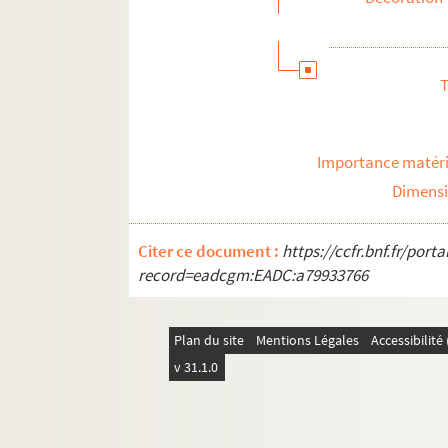
T
Importance matéri
Dimens
Citer ce document :
https://ccfr.bnf.fr/por
record=eadcgm:EADC:a79933766
Plan du site
Mentions Légales
Accessibilit
v 31.1.0