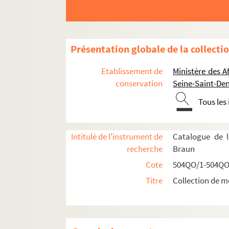
Présentation globale de la collecti
Réceptions données par ou pour les Représent
Etablissement de
Ministère des A
Réceptions données par le ministère des Affa
conservation
Seine-Saint-Den
Réceptions et voyages présidentiels
Tous les
Réceptions par les Présidents français en
Réceptions par et pour les Présidents frança
Intitulé de l'instrument de
Catalogue de l
504QO/11. Présidents Félix Faure, Em
recherche
Braun
504QO/12. Président Armand Fallières
Cote
504QO/1-504QO
Voyage en Angleterre
Titre
Collection de m
Programme de visite (version fr
Programme de visite (version an
Cérémonial du séjour du Préside