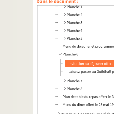
Dans le document :
Planche 1
Planche 2
Planche 3
Planche 4
Planche 5
Menu du déjeuner et programme du
Planche 6
Invitation au déjeuner offert 
Laissez-passer au Guildhall po
Planche 7
Planche 8
Plan de table du repas offert le
Menu du dîner offert le 28 mai 1
Voyage au Danemark, en Suède et 