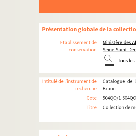
Présentation globale de la collecti
Etablissement de
Ministère des A
conservation
Seine-Saint-Den
Tous les
Intitulé de l'instrument de
Catalogue de l
recherche
Braun
Cote
504QO/1-504QO
Réceptions données par ou pour les Représent
Titre
Collection de m
Réceptions données par le ministère des Affa
Réceptions et voyages présidentiels
Réceptions par les Présidents français en