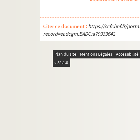
Citer ce document :
https://ccfr.bnf.fr/por
record=eadcgm:EADC:a79933642
Plan du site
Mentions Légales
Accessibilit
v 31.1.0