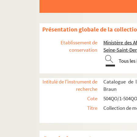
Réceptions données par ou pour les Représent
Réceptions données par le ministère des Affa
Réceptions et voyages présidentiels
Présentation globale de la collecti
Réceptions par les Présidents français en F
Etablissement de
Ministère des A
504QO/7. Généralités
conservation
Seine-Saint-Den
504QO/8. Réceptions offertes par Napo
Tous les
504QO/9. Réceptions offertes par Arm
504QO/10. Réceptions offertes par Ray
Intitulé de l'instrument de
Catalogue de l
Président Raymond Poincaré
recherche
Braun
Planche 1 : visite du Roi d'Es
Cote
504QO/1-504QO
Programme du carrousel militair
Titre
Collection de m
Planche 2 : concerts
Plan de table du dîner offert le 
Planche 3