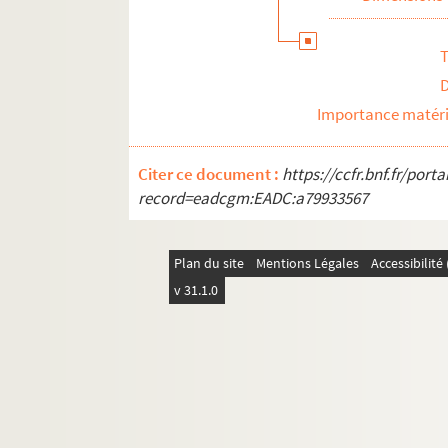
T
Importance matéri
Citer ce document :
https://ccfr.bnf.fr/por
record=eadcgm:EADC:a79933567
Plan du site
Mentions Légales
Accessibilit
v 31.1.0