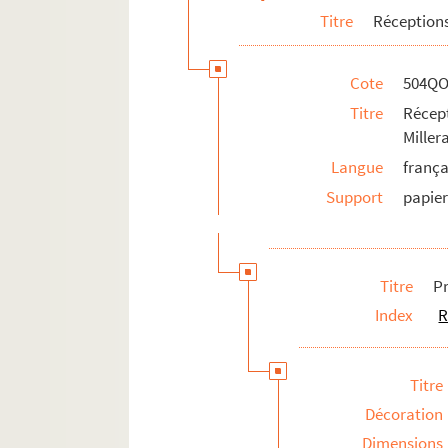
Titre
Réceptions
Cote
504QO
Titre
Récep
Mille
Langue
frança
Support
papie
Titre
P
Index
R
Titre
Décoration
Dimensions