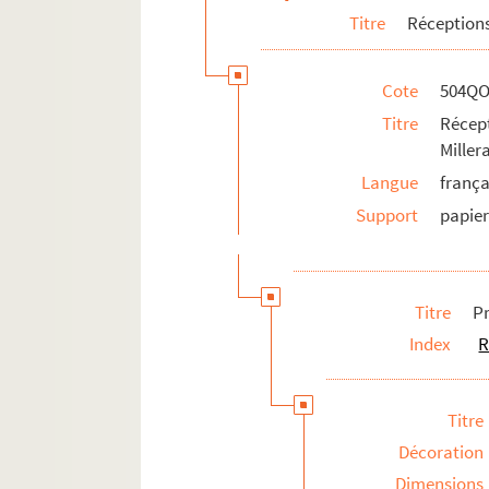
Titre
Réceptions
Cote
504QO
Titre
Récep
Mille
Langue
frança
Support
papie
Titre
P
Index
R
Titre
Décoration
Dimensions