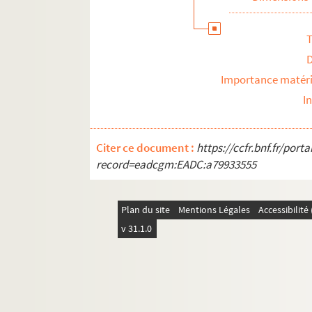
T
Importance matéri
I
Citer ce document :
https://ccfr.bnf.fr/por
record=eadcgm:EADC:a79933555
Plan du site
Mentions Légales
Accessibilit
v 31.1.0