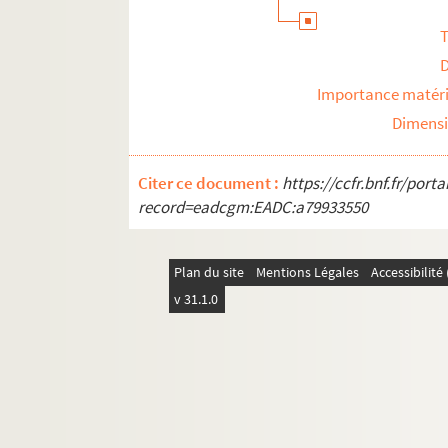
T
Importance matéri
Dimens
Citer ce document :
https://ccfr.bnf.fr/por
record=eadcgm:EADC:a79933550
Plan du site
Mentions Légales
Accessibilit
v 31.1.0