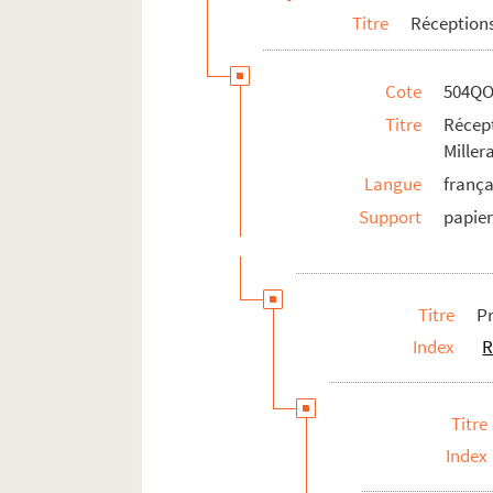
Titre
Réceptions
Cote
504QO
Titre
Récep
Mille
Langue
frança
Support
papie
Titre
P
Index
R
Titre
Index