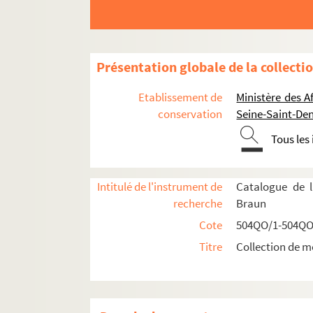
Présentation globale de la collecti
Etablissement de
Ministère des A
conservation
Seine-Saint-Den
Tous les
Intitulé de l'instrument de
Catalogue de l
Réceptions données par ou pour les Représent
recherche
Braun
Réceptions données par le ministère des Affa
Cote
504QO/1-504QO
Réceptions et voyages présidentiels
Titre
Collection de m
Réceptions par les Présidents français en F
504QO/7. Généralités
504QO/8. Réceptions offertes par Napo