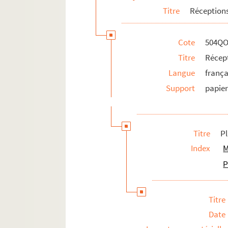
Titre
Réceptions
Cote
504QO
Titre
Récept
Langue
frança
Support
papie
Titre
Pl
Index
M
P
Titre
Date