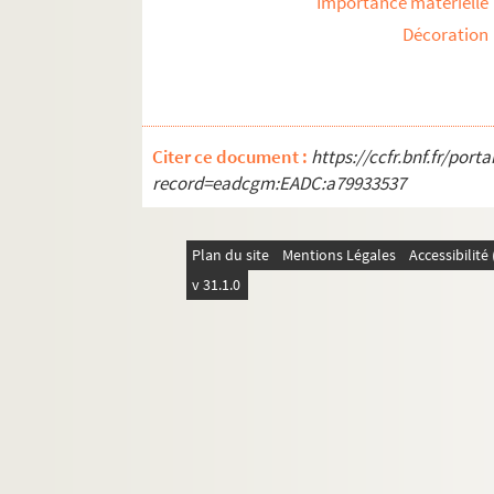
Importance matérielle
Décoration
Citer ce document :
https://ccfr.bnf.fr/por
record=eadcgm:EADC:a79933537
Plan du site
Mentions Légales
Accessibilit
v 31.1.0