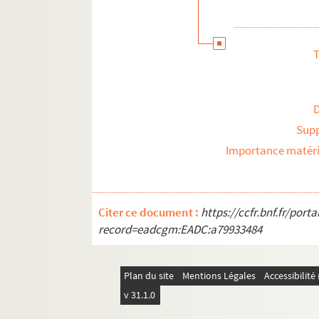
T
Sup
Importance matéri
Citer ce document :
https://ccfr.bnf.fr/por
record=eadcgm:EADC:a79933484
Plan du site
Mentions Légales
Accessibilit
v 31.1.0