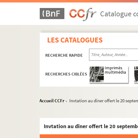
Catalogue co
LES CATALOGUES
RECHERCHE RAPIDE
Imprimés
multimédia
RECHERCHES CIBLÉES
Réceptions données par ou pour les Représent
Accueil CCFr
Invtation au dîner offert le 20 sep
>
Réceptions données par le ministère des Affa
Réceptions et voyages présidentiels
Réceptions par les Présidents français en F
504QO/7. Généralités