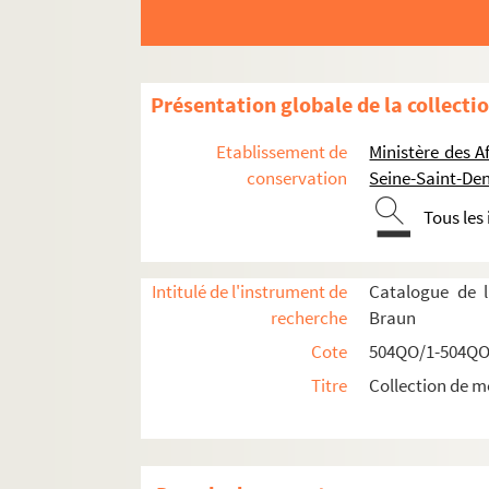
504QO/8. Réceptions offertes par Napolé
Empereur Napoléon III
Président Emile Loubet
Présentation globale de la collecti
Programme du concert offert le 
Etablissement de
Ministère des A
Visite de l'Empereur et l'Impérat
conservation
Seine-Saint-Den
Programme du voyage, 17-21
Tous les
Programme du voyage de Par
Planche 1
Intitulé de l'instrument de
Catalogue de l
Planche 2
recherche
Braun
Menu du dîner offert le 17 s
Cote
504QO/1-504QO
Planche 3
Titre
Collection de m
Menu du déjeuner offert le 
Invitation au déjeuner offer
Planche 4