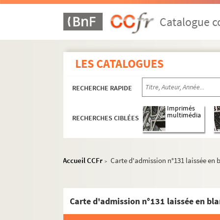
Catalogue co
LES CATALOGUES
RECHERCHE RAPIDE
Imprimés
multimédia
RECHERCHES CIBLÉES
Réceptions données par ou pour les Représent
Réceptions données par le ministère des Affa
Accueil CCFr
Carte d'admission n°131 laissée en 
>
Réceptions et voyages présidentiels
Réceptions par les Présidents français en F
504QO/7. Généralités