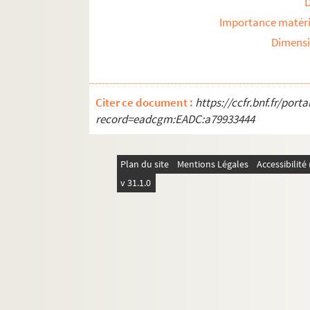
Importance matéri
Dimens
Citer ce document :
https://ccfr.bnf.fr/por
record=eadcgm:EADC:a79933444
Plan du site
Mentions Légales
Accessibilit
v 31.1.0