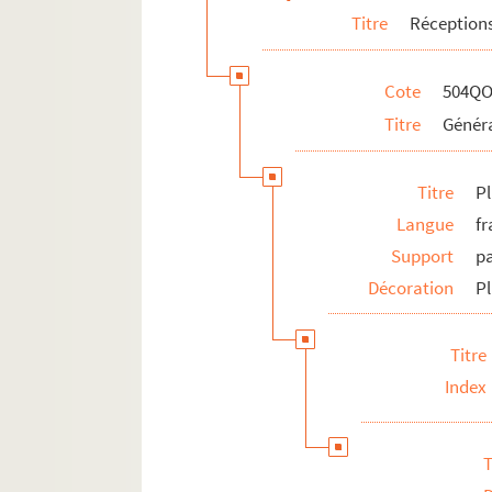
Titre
Réceptions
Cote
504QO
Titre
Généra
Titre
Pl
Langue
fr
Support
p
Décoration
Pl
Titre
Index
T