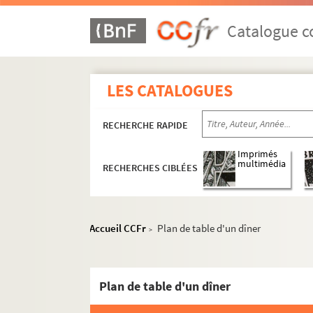
Catalogue co
LES CATALOGUES
RECHERCHE RAPIDE
Imprimés
multimédia
RECHERCHES CIBLÉES
Accueil CCFr
Plan de table d'un dîner
>
Réceptions données par ou pour les Représent
Réceptions données par le ministère des Affa
Plan de table d'un dîner
Réceptions et voyages présidentiels