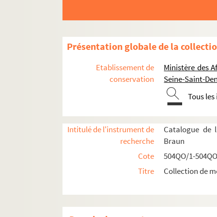
Réceptions par les Présidents français en F
504QO/7. Généralités
Présentation globale de la collecti
Plans de table
Emile Loubet
Etablissement de
Ministère des A
conservation
Seine-Saint-Den
Armand Fallières
Raymond Poincaré
Tous les
Plan de table du dîner offert
Plan de table du dîner offert 
Intitulé de l'instrument de
Catalogue de l
recherche
Braun
Plan de table du dîner offert
Cote
504QO/1-504QO
Plan de table du dîner offert
Titre
Collection de m
Plan de table du dîner offert
Plan de table du dîner intime
Plan de table du dîner offert