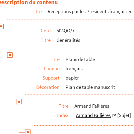
Description du contenu
9 à l'occasion des Salons
Titre
Réceptions par les Présidents français en
909
mbre 1909 à l'occasion d'un Congrés de statistique
Cote
504QO/7
e 1909 en l'honneur du Roi de Grèce
Titre
Généralités
bre 1909 à l'Ambassade chinoise
 Corps diplomatique
Titre
Plans de table
1910
Langue
français
 27 juin 1912
Support
papier
912
Décoration
Plan de table manuscrit
et 1912
bre 1912
Titre
Armand Fallières
e de M. Jean Lanes
Index
Armand Fallières
[Sujet]