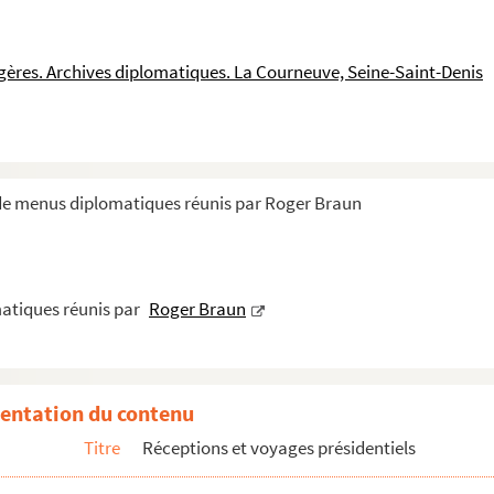
ngères. Archives diplomatiques. La Courneuve, Seine-Saint-Denis
e 1906 en l'honneur du Roi de Grèce
907 en l'honneur du Président de la République du Panama
re 1907 aux Officiers de l'escadre américaine et à l'Amba...
 de menus diplomatiques réunis par Roger Braun
vembre 1907 à l'occasion du Grand prix de Rome
u Corps diplomatique
ert en mars 1908
atiques réunis par
Roger Braun
908 en l'honneur de M. et Mme Loubet
8 à l'occasion des Salons
et 1908
entation du contenu
 1908 au Palais de l'Elysée en l'honneur du Roi de Grèce
Titre
Réceptions et voyages présidentiels
 le 11 février 1909
 1909 en l'honneur d'Emile Loubet