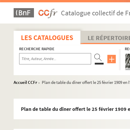
Catalogue collectif de F
LES CATALOGUES
LE RÉPERTOIR
RECHERCHE RAPIDE
RE
Réceptions données par ou pour les Représentations diplom
Accueil CCFr
Plan de table du dîner offert le 25 février 1909 e
>
Réceptions données par le ministère des Affaires étrangère
Réceptions et voyages présidentiels
Réceptions par les Présidents français en France
Plan de table du dîner offert le 25 février 1909
504QO/7. Généralités
Plans de table