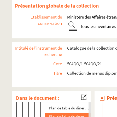
Présentation globale de la collection
Emile Loubet
Etablissement de
Ministère des Affaires étra
Armand Fallières
conservation
Tous les inventaires
Plan de table du dîner offert le 3 novembr
Plan de table du repas offert le 3 août 1
Plan de table du repas offert le 16 septemb
Intitulé de l'instrument de
Catalogue de la collection
Plan de table du déjeuner offert le 14 no
recherche
Plan de table d'un repas offert en 1908 a
Cote
504QO/1-504QO/21
Plan de table d'un dîner parlementaire off
Titre
Collection de menus diplom
Plan de table du dîner offert le 14 mars 1
Plan de table du dîner offert le 27 juin 190
Plan de table du déjeuner offert le 14 juill
Dans le document :
Prés
Plan de table du repas offert le 27 octobre
Plan de table du dîner parlementaire offert
Plan de table du dîner offert le 25 février