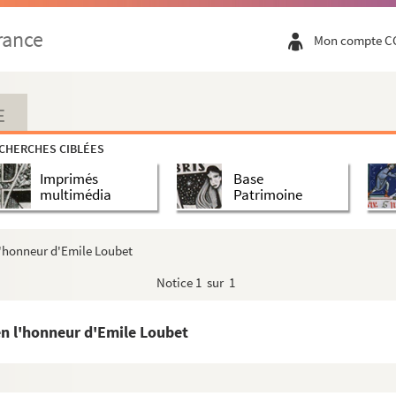
rance
Mon compte C
E
CHERCHES CIBLÉES
Imprimés
Base
multimédia
Patrimoine
atiques et consulaires de France et étrangè...
n l'honneur d'Emile Loubet
s
Notice
1 sur 1
 en l'honneur d'Emile Loubet