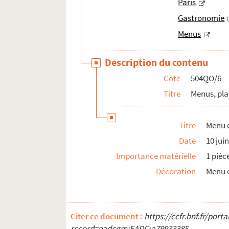
Paris
Gastronomie
Menus
Description du contenu
Cote
504QO/6
Titre
Menus, pl
Titre
Menu d
Date
10 jui
Importance matérielle
1 pièc
Décoration
Menu o
Citer ce document :
https://ccfr.bnf.fr/por
record=eadcgm:EADC:a79933385