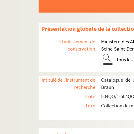
Présentation globale de la collecti
Etablissement de
Ministère des A
conservation
Seine-Saint-Den
Tous les
Intitulé de l'instrument de
Catalogue de l
Réceptions données par ou pour les Représent
recherche
Braun
Réceptions données par le ministère des Affaire
Cote
504QO/1-504QO
504QO/6. Menus, plans et programmes
Titre
Collection de m
Planche 1
Menu du repas offert le 6 mars 1886 au m
Planche 2