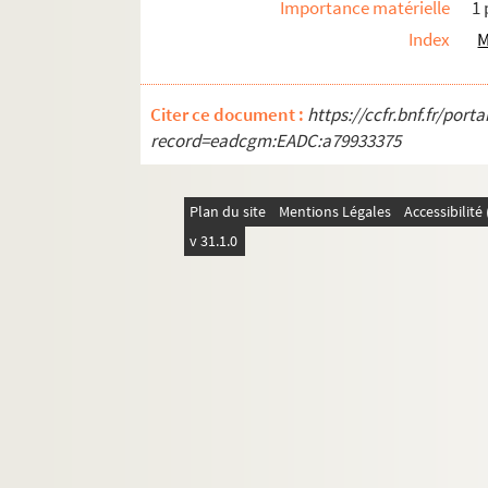
Importance matérielle
1 
Index
M
Citer ce document :
https://ccfr.bnf.fr/por
record=eadcgm:EADC:a79933375
Plan du site
Mentions Légales
Accessibilit
v 31.1.0