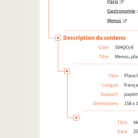
Paris
Gastronomie
Menus
Description du contenu
Cote
504QO/6
Titre
Menus, pl
Titre
Planc
Langue
frança
Support
papie
Dimensions
158 x
Titre
Me
Date
2