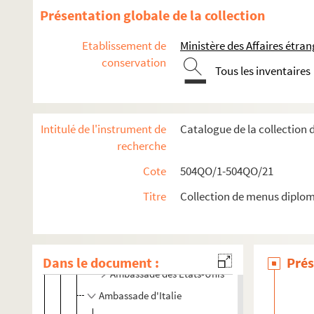
504QO/4. Ambassades étrangères
Présentation globale de la collection
Planche 1 : à Athènes
Etablissement de
Ministère des Affaires étra
Planche 2 : à Athènes et Constantinople
conservation
Tous les inventaires
Planche 3 : à Constantinople
À Berlin
Planche 10 : à La Haye
Intitulé de l'instrument de
Catalogue de la collection
À Paris
recherche
Planche 11 : ambassade d'Allemagne
Cote
504QO/1-504QO/21
Ambassade d'Angleterre
Titre
Collection de menus diplom
Ambassade de Belgique
Légation d'Egypte
Ambassade d'Espagne
Dans le document :
Prés
Ambassade des Etats-Unis
Ambassade d'Italie