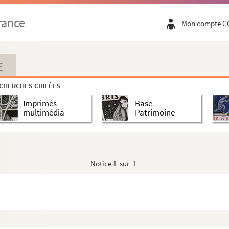
rance
Mon compte C
E
CHERCHES CIBLÉES
Imprimés
Base
multimédia
Patrimoine
Notice
1 sur 1
iques et consulaires de France et étrangè...
s à l'étranger