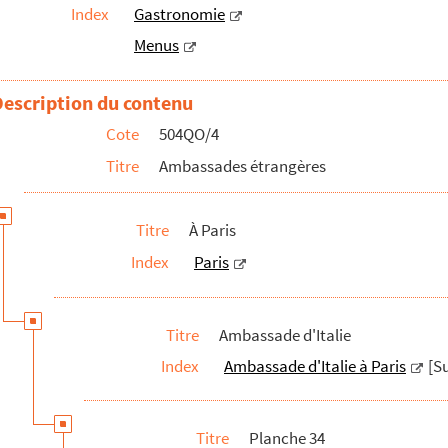
Index
Gastronomie
Menus
présence du Président du Conseil
Description du contenu
Cote
504QO/4
Titre
Ambassades étrangères
Titre
À Paris
Index
Paris
Titre
Ambassade d'Italie
Index
Ambassade d'Italie à Paris
[Su
Titre
Planche 34