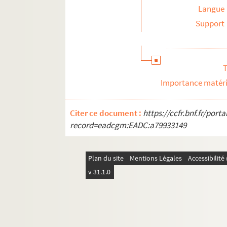
Langue
Support
T
Importance matéri
Citer ce document :
https://ccfr.bnf.fr/por
record=eadcgm:EADC:a79933149
Plan du site
Mentions Légales
Accessibilit
v 31.1.0