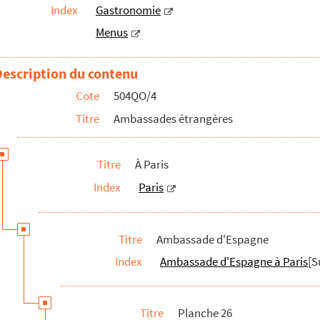
Index
Gastronomie
Menus
en présence de la Duchesse de Fernan-Nunez
ésence de l'Infante Eulalie
Description du contenu
ce du Duc de Mandas
Cote
504QO/4
Titre
Ambassades étrangères
Titre
À Paris
Index
Paris
Titre
Ambassade d'Espagne
Index
Ambassade d'Espagne à Paris
[S
Titre
Planche 26