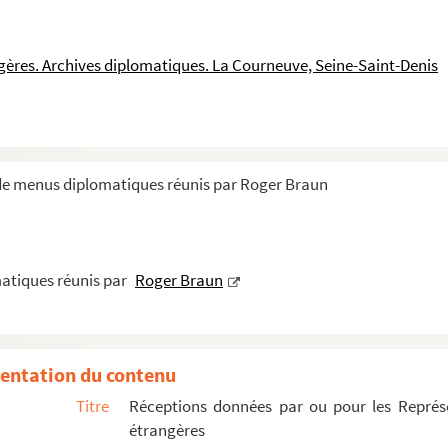
iques et consulaires de France et étrangè...
s à l'étranger
ngères. Archives diplomatiques. La Courneuve, Seine-Saint-Denis
 de menus diplomatiques réunis par Roger Braun
atiques réunis par
Roger Braun
entation du contenu
Titre
Réceptions données par ou pour les Représe
étrangères