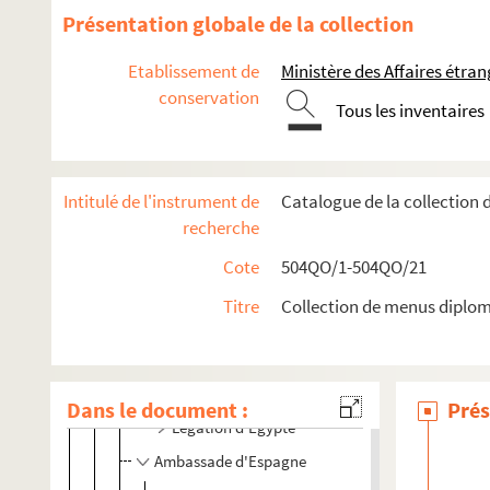
Réceptions données par ou pour les Représentations diplomat
Présentation globale de la collection
Représentations diplomatiques et consulaires française
Etablissement de
Ministère des Affaires étra
504QO/4. Ambassades étrangères
conservation
Tous les inventaires
Planche 1 : à Athènes
Planche 2 : à Athènes et Constantinople
Planche 3 : à Constantinople
Intitulé de l'instrument de
Catalogue de la collection
À Berlin
recherche
Planche 10 : à La Haye
Cote
504QO/1-504QO/21
À Paris
Titre
Collection de menus diplom
Planche 11 : ambassade d'Allemagne
Ambassade d'Angleterre
Ambassade de Belgique
Dans le document :
Prés
Légation d'Egypte
Ambassade d'Espagne